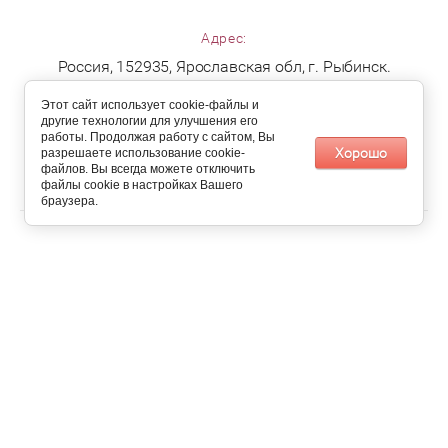
Адрес:
Россия, 152935, Ярославская обл, г. Рыбинск.
Этот сайт использует cookie-файлы и
Принимаем к оплате:
другие технологии для улучшения его
работы. Продолжая работу с сайтом, Вы
Хорошо
разрешаете использование cookie-
файлов. Вы всегда можете отключить
Copyright © 2019 ООО "Партнёр"
файлы cookie в настройках Вашего
браузера.
new
paroptic.ru —
создание интернет-магазина
, веб-студия Мегагрупп